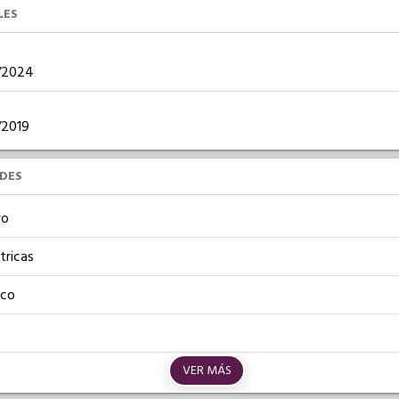
LES
0/2024
0/2019
UDES
vo
tricas
ico
VER MÁS