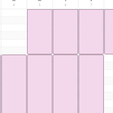
M
M
J
V
4
5
6
7