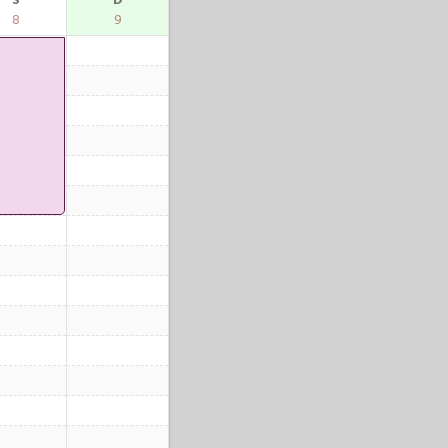
S
D
8
9