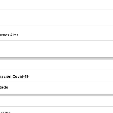
uenos Aires
nación Covid-19
atado