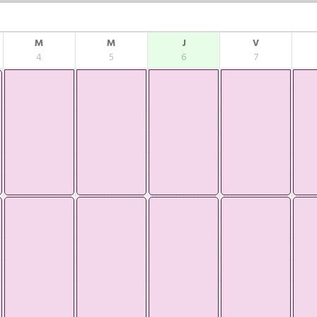
M
M
J
V
4
5
6
7