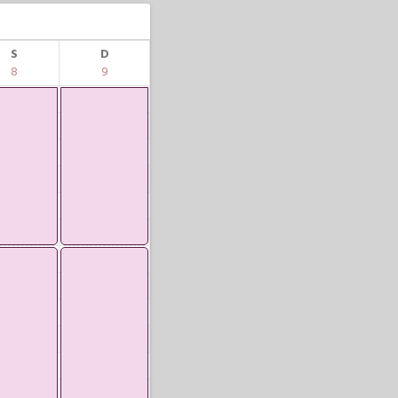
S
D
8
9