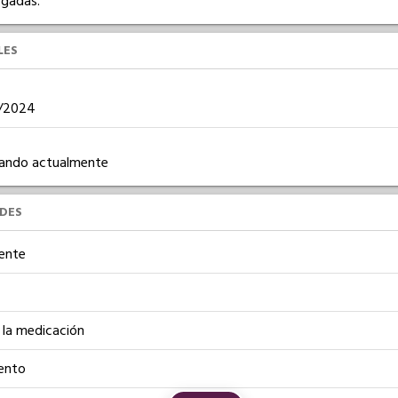
rgadas.
LES
02/2024
ajando actualmente
UDES
iente
 la medicación
ento