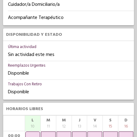
Cuidador/a Domiciliario/a
Acompañante Terapéutico
DISPONIBILIDAD Y ESTADO
Última actividad
Sin actividad este mes
Reemplazos Urgentes
Disponible
Trabajos Con Retiro
Disponible
HORARIOS LIBRES
L
M
M
J
V
S
D
10
11
12
13
14
15
16
00:00