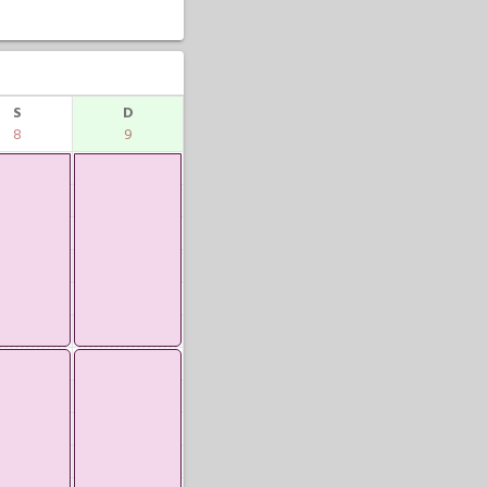
S
D
8
9