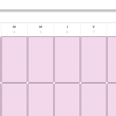
M
M
J
V
4
5
6
7