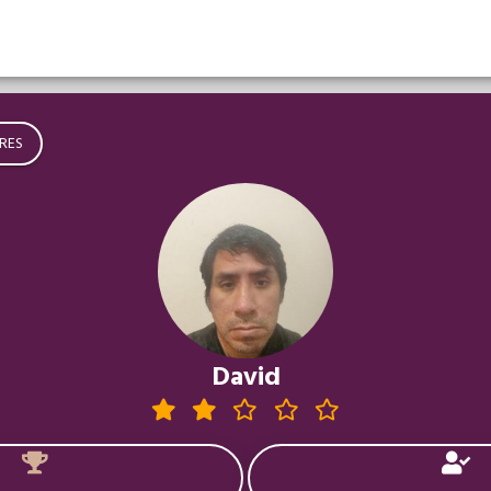
RES
David