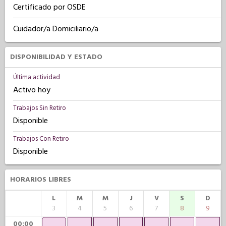
Certificado por OSDE
Cuidador/a Domiciliario/a
DISPONIBILIDAD Y ESTADO
Última actividad
Activo hoy
Trabajos Sin Retiro
Disponible
Trabajos Con Retiro
Disponible
HORARIOS LIBRES
L
M
M
J
V
S
D
3
4
5
6
7
8
9
00:00