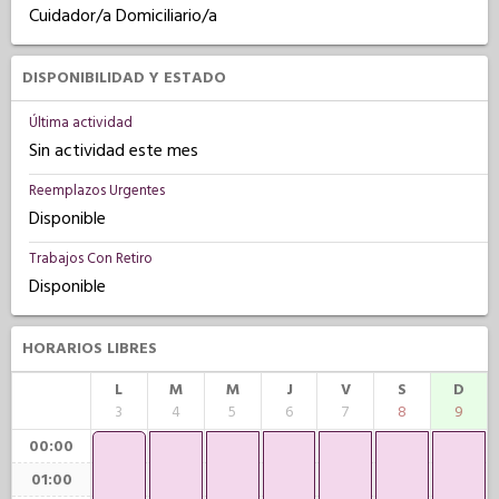
Cuidador/a Domiciliario/a
DISPONIBILIDAD Y ESTADO
Última actividad
Sin actividad este mes
Reemplazos Urgentes
Disponible
Trabajos Con Retiro
Disponible
HORARIOS LIBRES
L
M
M
J
V
S
D
3
4
5
6
7
8
9
00:00
01:00