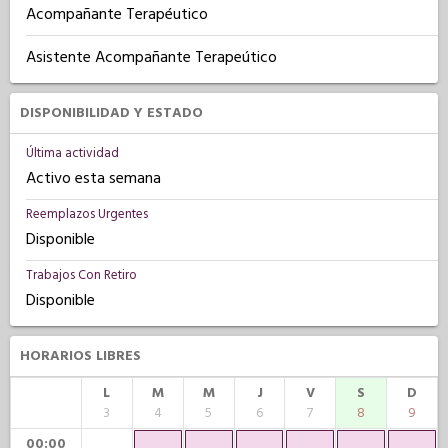
Acompañante Terapéutico
Asistente Acompañante Terapeútico
DISPONIBILIDAD Y ESTADO
Última actividad
Activo esta semana
Reemplazos Urgentes
Disponible
Trabajos Con Retiro
Disponible
HORARIOS LIBRES
L
M
M
J
V
S
D
3
4
5
6
7
8
9
00:00