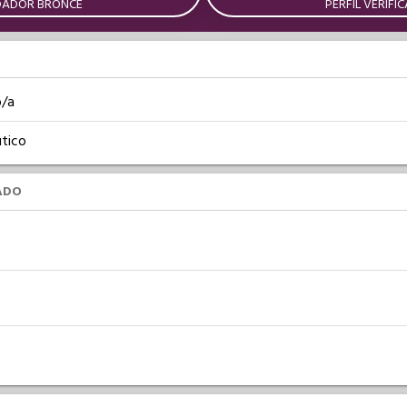
DADOR BRONCE
PERFIL VERIFI
o/a
tico
ADO