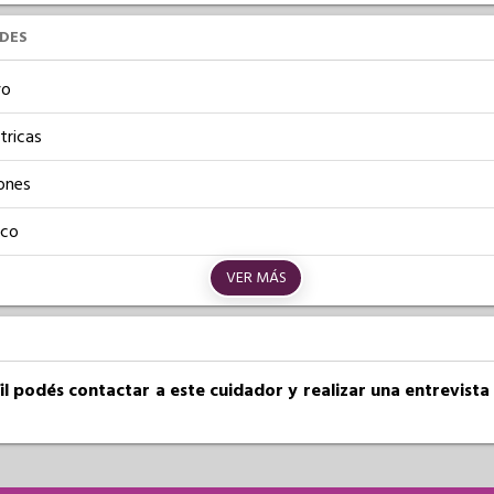
UDES
vo
tricas
ones
ico
VER MÁS
fil podés contactar a este cuidador y realizar una entrevist