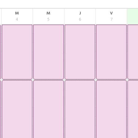
M
M
J
V
4
5
6
7