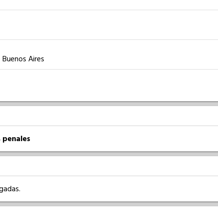
e Buenos Aires
 penales
rgadas.