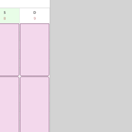
S
D
8
9