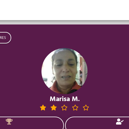
RES
Marisa M.