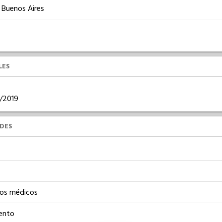
e Buenos Aires
LES
9/2019
UDES
os médicos
ento