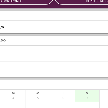
DADOR BRONCE
PERFIL VERIFI
o/a
ADO
M
M
J
V
4
5
6
7