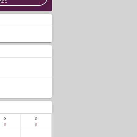
CADO
S
D
8
9