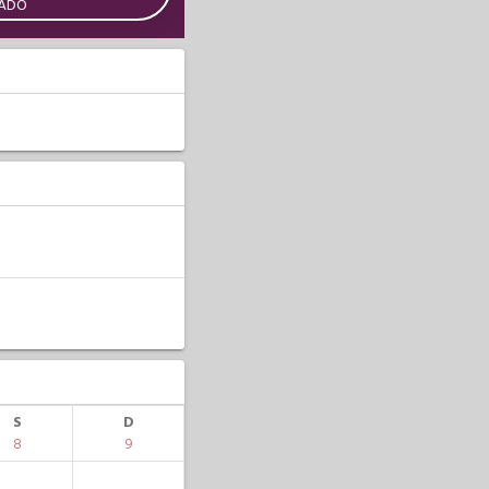
CADO
S
D
8
9