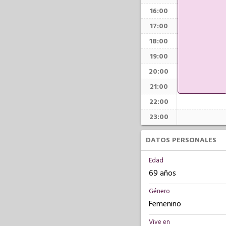
16:00
17:00
18:00
19:00
20:00
21:00
22:00
23:00
DATOS PERSONALES
Edad
69 años
Género
Femenino
Vive en