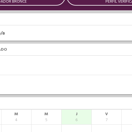
DADOR BRONCE
PERFIL VERIFI
o/a
ADO
M
M
J
V
4
5
6
7