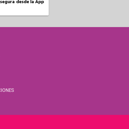
a segura desde la App
S
CIONES