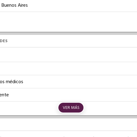
e Buenos Aires
UDES
os médicos
iente
VER MÁS