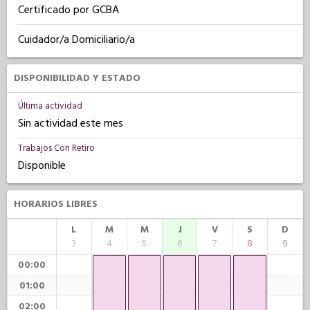
Certificado por GCBA
Cuidador/a Domiciliario/a
DISPONIBILIDAD Y ESTADO
Última actividad
Sin actividad este mes
Trabajos Con Retiro
Disponible
HORARIOS LIBRES
L
M
M
J
V
S
D
3
4
5
6
7
8
9
00:00
01:00
02:00