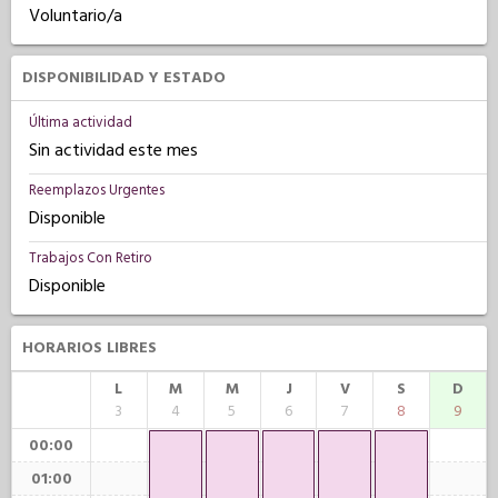
Voluntario/a
DISPONIBILIDAD Y ESTADO
Última actividad
Sin actividad este mes
Reemplazos Urgentes
Disponible
Trabajos Con Retiro
Disponible
HORARIOS LIBRES
L
M
M
J
V
S
D
3
4
5
6
7
8
9
00:00
01:00