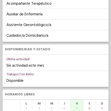
Acompañante Terapéutico
Auxiliar de Enfermería
Asistente Gerontológico/a
Cuidador/a Domiciliario/a
DISPONIBILIDAD Y ESTADO
Última actividad
Sin actividad este mes
Trabajos Con Retiro
Disponible
HORARIOS LIBRES
L
M
M
J
V
S
D
3
4
5
6
7
8
9