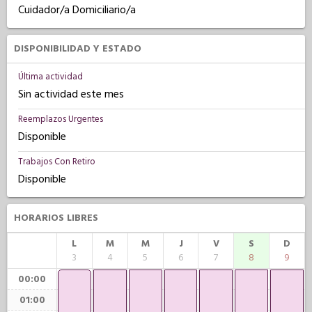
Cuidador/a Domiciliario/a
DISPONIBILIDAD Y ESTADO
Última actividad
Sin actividad este mes
Reemplazos Urgentes
Disponible
Trabajos Con Retiro
Disponible
HORARIOS LIBRES
L
M
M
J
V
S
D
3
4
5
6
7
8
9
00:00
01:00