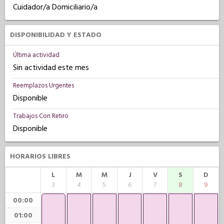
Cuidador/a Domiciliario/a
DISPONIBILIDAD Y ESTADO
Última actividad
Sin actividad este mes
Reemplazos Urgentes
Disponible
Trabajos Con Retiro
Disponible
HORARIOS LIBRES
L
M
M
J
V
S
D
3
4
5
6
7
8
9
00:00
01:00