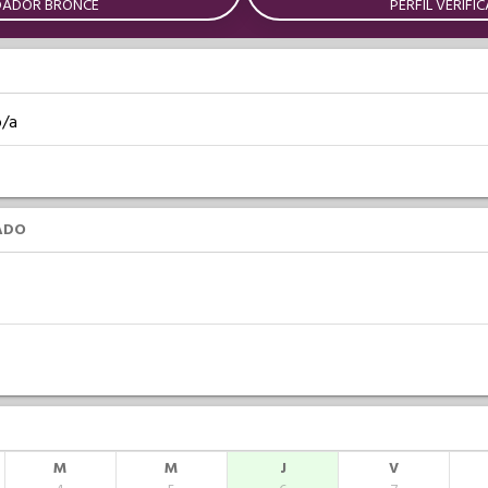
DADOR BRONCE
PERFIL VERIFI
o/a
ADO
M
M
J
V