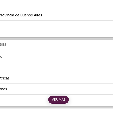
Provincia de Buenos Aires
UDES
vo
tricas
ones
VER MÁS