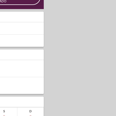
CADO
S
D