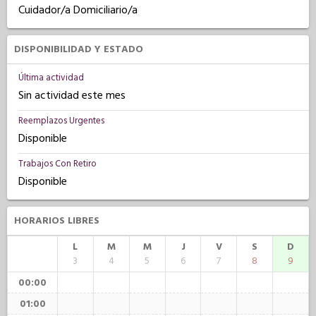
Cuidador/a Domiciliario/a
DISPONIBILIDAD Y ESTADO
Última actividad
Sin actividad este mes
Reemplazos Urgentes
Disponible
Trabajos Con Retiro
Disponible
HORARIOS LIBRES
L
M
M
J
V
S
D
3
4
5
6
7
8
9
00:00
01:00