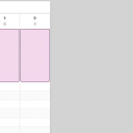
S
D
8
9