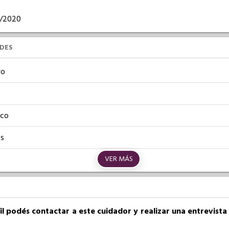
05/2020
UDES
vo
ico
os
VER MÁS
fil podés contactar a este cuidador y realizar una entrevist