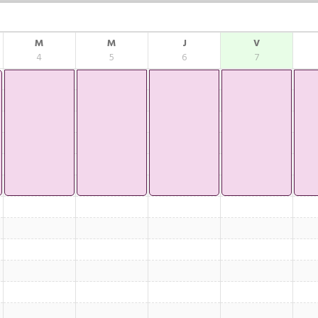
M
M
J
V
4
5
6
7