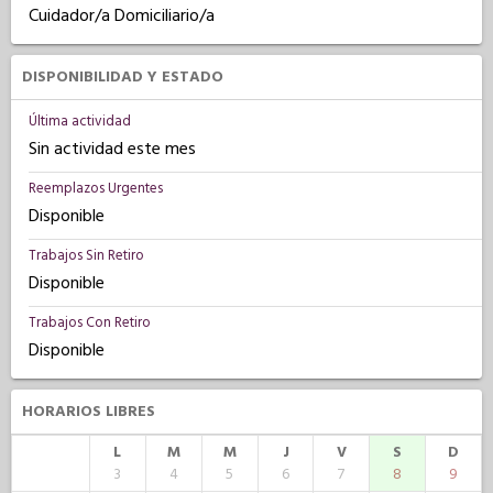
Cuidador/a Domiciliario/a
DISPONIBILIDAD Y ESTADO
Última actividad
Sin actividad este mes
Reemplazos Urgentes
Disponible
Trabajos Sin Retiro
Disponible
Trabajos Con Retiro
Disponible
HORARIOS LIBRES
L
M
M
J
V
S
D
3
4
5
6
7
8
9