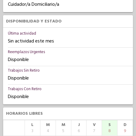
Cuidador/a Domiciliario/a
DISPONIBILIDAD Y ESTADO
Última actividad
Sin actividad este mes
Reemplazos Urgentes
Disponible
Trabajos Sin Retiro
Disponible
Trabajos Con Retiro
Disponible
HORARIOS LIBRES
L
M
M
J
V
S
D
3
4
5
6
7
8
9