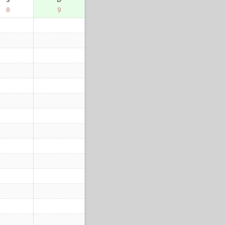
S
D
8
9