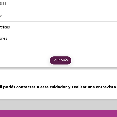
UDES
vo
tricas
ones
VER MÁS
fil podés contactar a este cuidador y realizar una entrevist