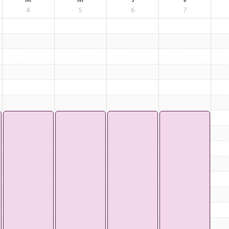
M
M
J
V
4
5
6
7