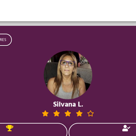
RES
Silvana L.