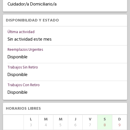
Cuidador/a Domiciliario/a
DISPONIBILIDAD Y ESTADO
Última actividad
Sin actividad este mes
Reemplazos Urgentes
Disponible
Trabajos Sin Retiro
Disponible
Trabajos Con Retiro
Disponible
HORARIOS LIBRES
L
M
M
J
V
S
D
3
4
5
6
7
8
9