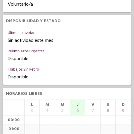
Voluntario/a
DISPONIBILIDAD Y ESTADO
Última actividad
Sin actividad este mes
Reemplazos Urgentes
Disponible
Trabajos Sin Retiro
Disponible
HORARIOS LIBRES
L
M
M
J
V
S
D
3
4
5
6
7
8
9
00:00
01:00