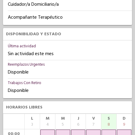
Cuidador/a Domiciliario/a
Acompañante Terapéutico
DISPONIBILIDAD Y ESTADO
Última actividad
Sin actividad este mes
Reemplazos Urgentes
Disponible
Trabajos Con Retiro
Disponible
HORARIOS LIBRES
L
M
M
J
V
S
D
3
4
5
6
7
8
9
00:00