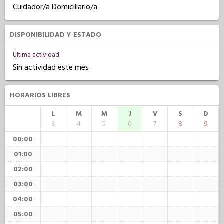
Cuidador/a Domiciliario/a
DISPONIBILIDAD Y ESTADO
Última actividad
Sin actividad este mes
HORARIOS LIBRES
L
M
M
J
V
S
D
3
4
5
6
7
8
9
00:00
01:00
02:00
03:00
04:00
05:00