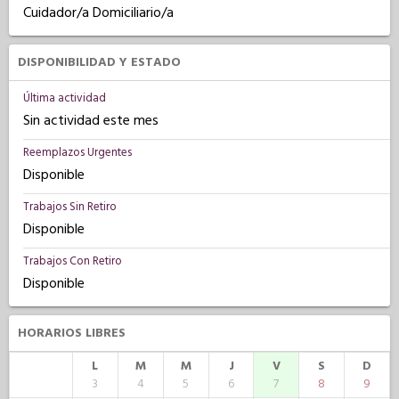
Cuidador/a Domiciliario/a
DISPONIBILIDAD Y ESTADO
Última actividad
Sin actividad este mes
Reemplazos Urgentes
Disponible
Trabajos Sin Retiro
Disponible
Trabajos Con Retiro
Disponible
HORARIOS LIBRES
L
M
M
J
V
S
D
3
4
5
6
7
8
9