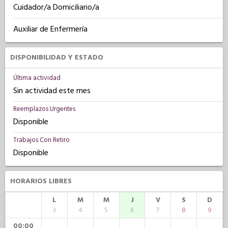
Cuidador/a Domiciliario/a
Auxiliar de Enfermería
DISPONIBILIDAD Y ESTADO
Última actividad
Sin actividad este mes
Reemplazos Urgentes
Disponible
Trabajos Con Retiro
Disponible
HORARIOS LIBRES
L
M
M
J
V
S
D
3
4
5
6
7
8
9
00:00