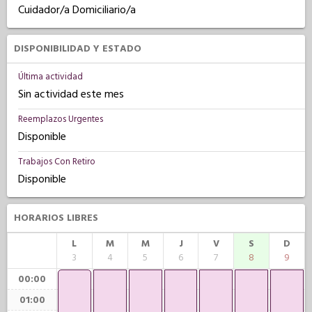
Cuidador/a Domiciliario/a
DISPONIBILIDAD Y ESTADO
Última actividad
Sin actividad este mes
Reemplazos Urgentes
Disponible
Trabajos Con Retiro
Disponible
HORARIOS LIBRES
L
M
M
J
V
S
D
3
4
5
6
7
8
9
00:00
01:00