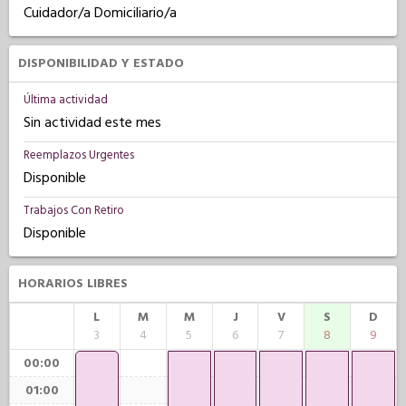
Cuidador/a Domiciliario/a
DISPONIBILIDAD Y ESTADO
Última actividad
Sin actividad este mes
Reemplazos Urgentes
Disponible
Trabajos Con Retiro
Disponible
HORARIOS LIBRES
L
M
M
J
V
S
D
3
4
5
6
7
8
9
00:00
01:00