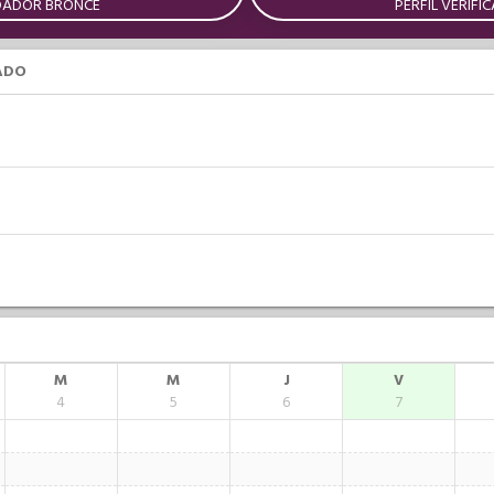
DADOR BRONCE
PERFIL VERIFI
ADO
M
M
J
V
4
5
6
7