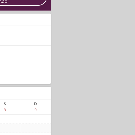
CADO
S
D
8
9