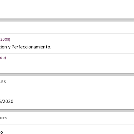
(2009)
cion y Perfeccionamiento.
ndo)
LES
05/2020
UDES
vo