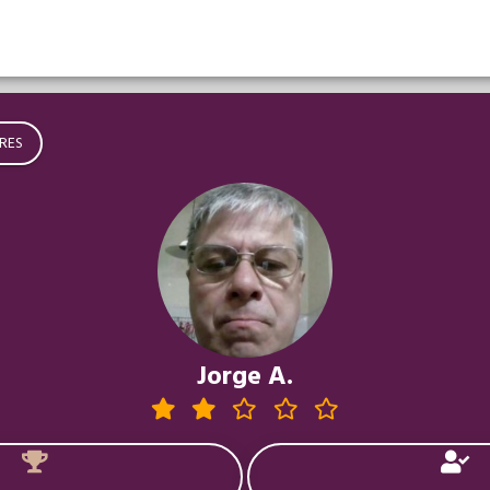
RES
Jorge A.