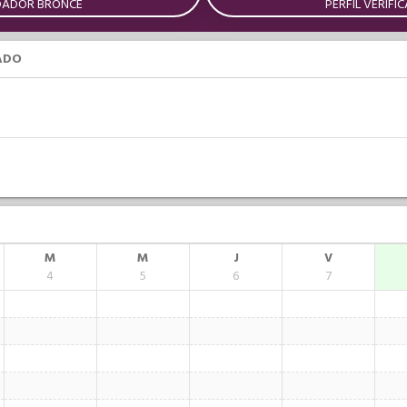
DADOR BRONCE
PERFIL VERIFI
ADO
M
M
J
V
4
5
6
7