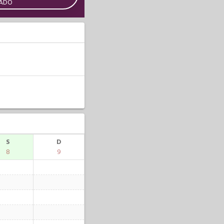
CADO
S
D
8
9