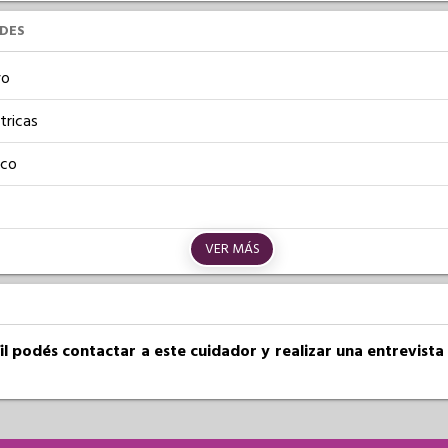
UDES
vo
tricas
ico
VER MÁS
fil podés contactar a este cuidador y realizar una entrevist