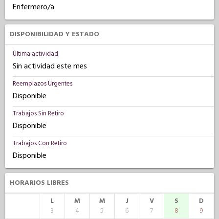
Enfermero/a
DISPONIBILIDAD Y ESTADO
Última actividad
Sin actividad este mes
Reemplazos Urgentes
Disponible
Trabajos Sin Retiro
Disponible
Trabajos Con Retiro
Disponible
HORARIOS LIBRES
L
M
M
J
V
S
D
3
4
5
6
7
8
9