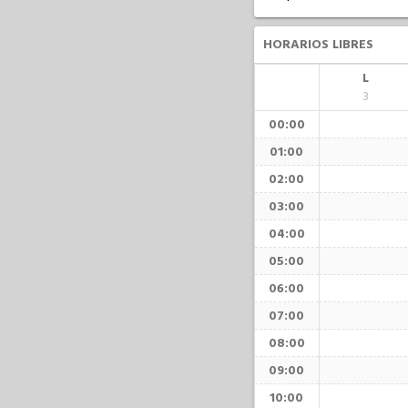
HORARIOS LIBRES
L
3
00:00
01:00
02:00
03:00
04:00
05:00
06:00
07:00
08:00
09:00
10:00