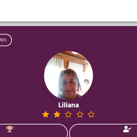
RES
Liliana