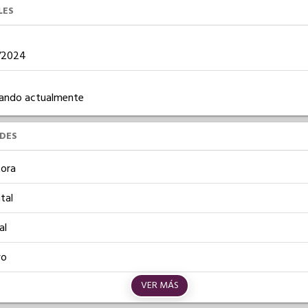
LES
7/2024
ajando actualmente
UDES
ora
tal
al
vo
VER MÁS