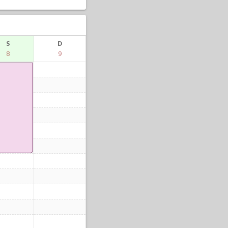
S
D
8
9