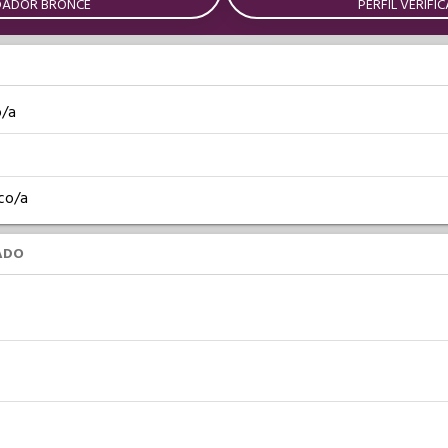
DADOR BRONCE
PERFIL VERIFI
o/a
co/a
ADO