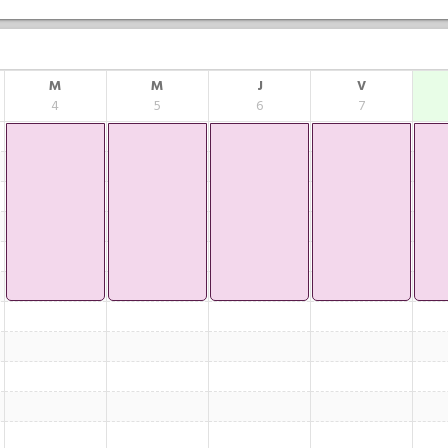
M
M
J
V
4
5
6
7