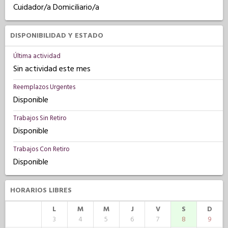
Cuidador/a Domiciliario/a
DISPONIBILIDAD Y ESTADO
Última actividad
Sin actividad este mes
Reemplazos Urgentes
Disponible
Trabajos Sin Retiro
Disponible
Trabajos Con Retiro
Disponible
HORARIOS LIBRES
L
M
M
J
V
S
D
3
4
5
6
7
8
9