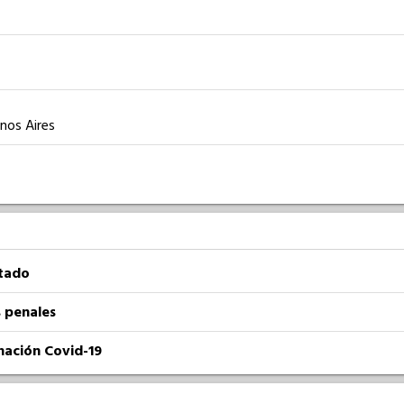
enos Aires
atado
 penales
nación Covid-19