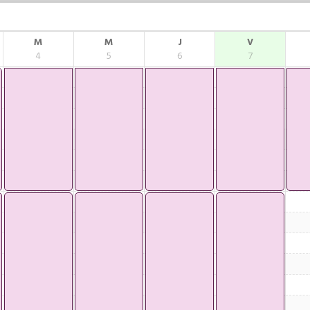
M
M
J
V
4
5
6
7