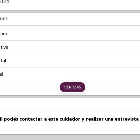
/2014
UDES
ora
tiva
tal
al
VER MÁS
fil podés contactar a este cuidador y realizar una entrevist