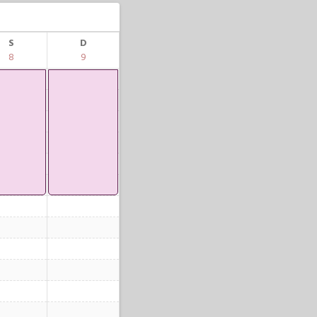
S
D
8
9