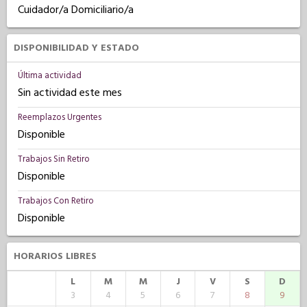
Cuidador/a Domiciliario/a
DISPONIBILIDAD Y ESTADO
Última actividad
Sin actividad este mes
Reemplazos Urgentes
Disponible
Trabajos Sin Retiro
Disponible
Trabajos Con Retiro
Disponible
HORARIOS LIBRES
L
M
M
J
V
S
D
3
4
5
6
7
8
9