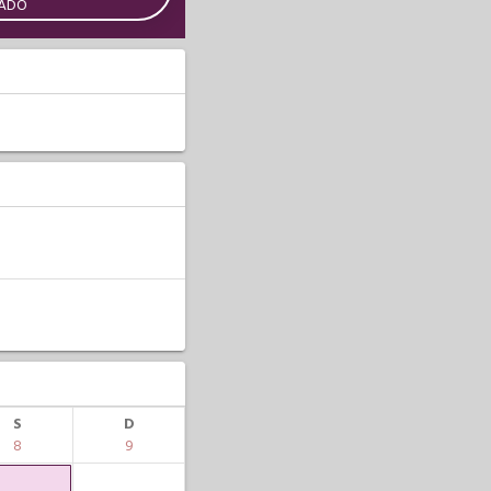
CADO
S
D
8
9