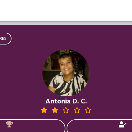
RES
Antonia D. C.