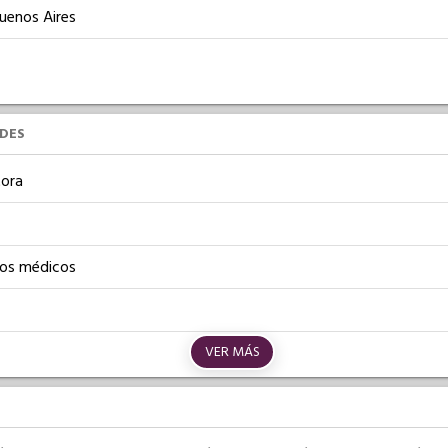
Buenos Aires
UDES
ora
os médicos
VER MÁS