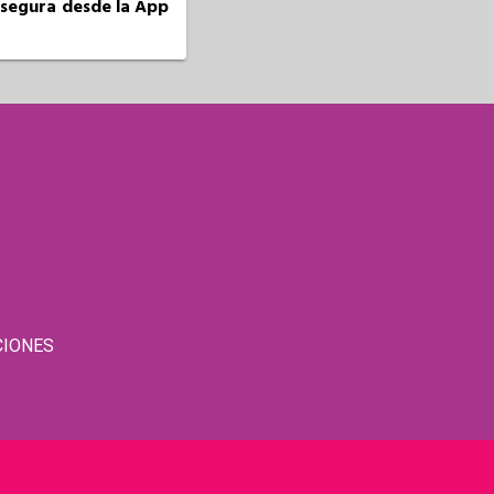
a segura desde la App
S
CIONES