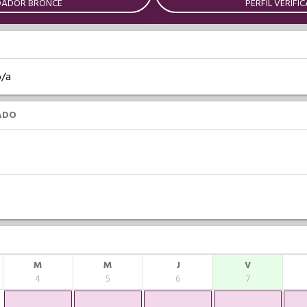
DADOR BRONCE
PERFIL VERIFI
o/a
ADO
M
M
J
V
4
5
6
7