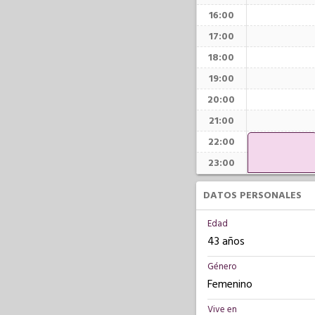
16:00
17:00
18:00
19:00
20:00
21:00
22:00
23:00
DATOS PERSONALES
Edad
43 años
Género
Femenino
Vive en