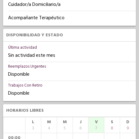
Cuidador/a Domiciliario/a
Acompañante Terapéutico
DISPONIBILIDAD Y ESTADO
Última actividad
Sin actividad este mes
Reemplazos Urgentes
Disponible
Trabajos Con Retiro
Disponible
HORARIOS LIBRES
L
M
M
J
V
S
D
3
4
5
6
7
8
9
00:00