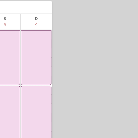
S
D
8
9