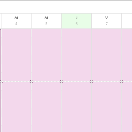
M
M
J
V
4
5
6
7