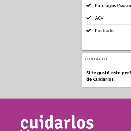
Patologías Psiquiá
ACV
Postrados
CONTACTO
Si te gustó este per
de Cuidarlos.