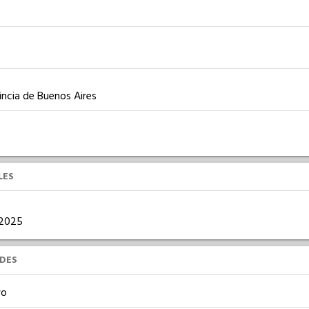
incia de Buenos Aires
LES
0/2025
UDES
vo