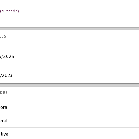
 (cursando)
LES
06/2025
09/2023
UDES
ora
eral
tiva