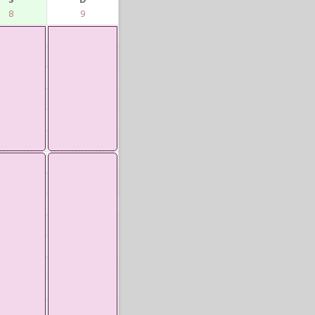
S
D
8
9