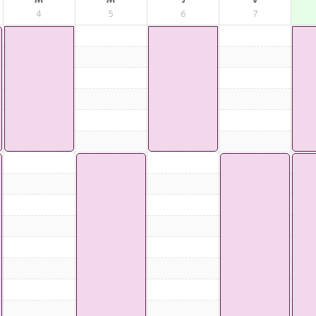
M
M
J
V
4
5
6
7