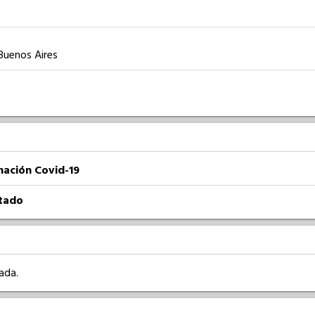
 Buenos Aires
nación Covid-19
atado
ada.