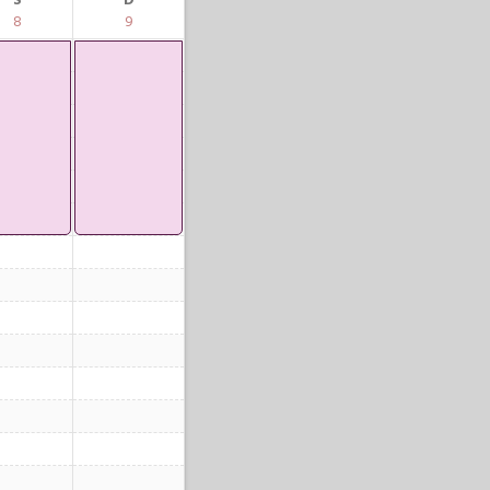
S
D
8
9