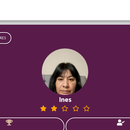
RES
Ines