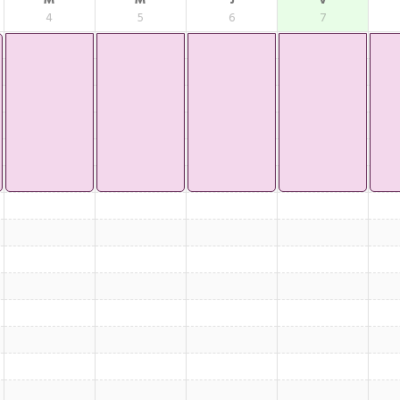
M
M
J
V
4
5
6
7