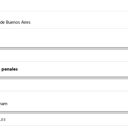
 de Buenos Aires
 penales
gham
LES