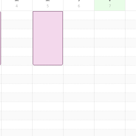
M
M
J
V
4
5
6
7