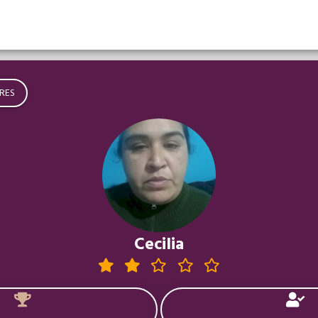
RES
Cecilia