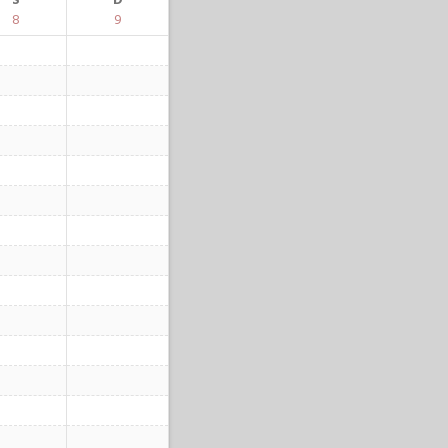
S
D
8
9