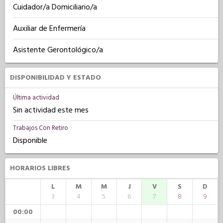
Cuidador/a Domiciliario/a
Auxiliar de Enfermería
Asistente Gerontológico/a
DISPONIBILIDAD Y ESTADO
Última actividad
Sin actividad este mes
Trabajos Con Retiro
Disponible
HORARIOS LIBRES
L
M
M
J
V
S
D
3
4
5
6
7
8
9
00:00