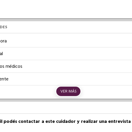
UDES
ora
al
os médicos
iente
VER MÁS
fil podés contactar a este cuidador y realizar una entrevist