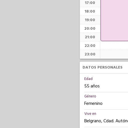
17:00
18:00
19:00
20:00
21:00
22:00
23:00
DATOS PERSONALES
Edad
55 años
Género
Femenino
Vive en
Belgrano, Cdad. Autó