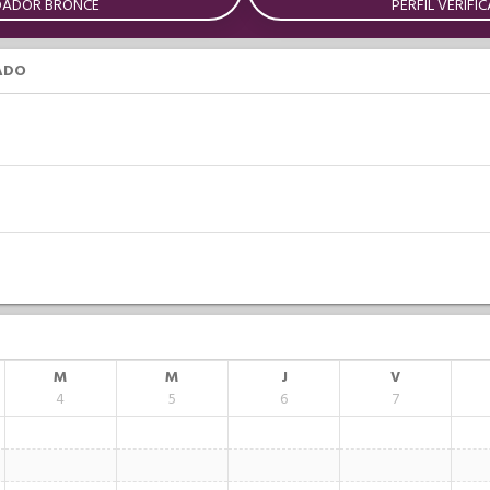
DADOR BRONCE
PERFIL VERIFI
ADO
M
M
J
V
4
5
6
7