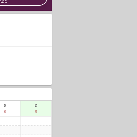
CADO
S
D
8
9