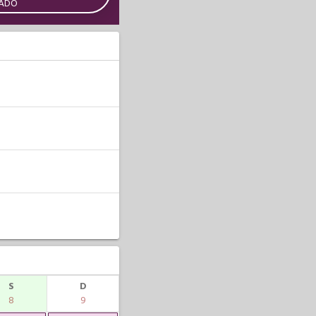
CADO
S
D
8
9