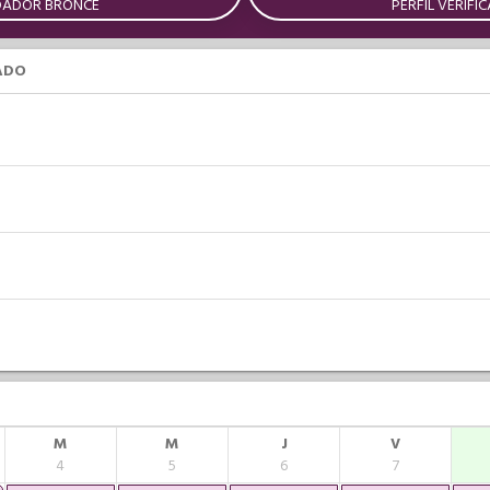
DADOR BRONCE
PERFIL VERIFI
ADO
M
M
J
V
4
5
6
7