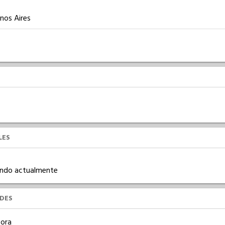
enos Aires
LES
ajando actualmente
UDES
ora