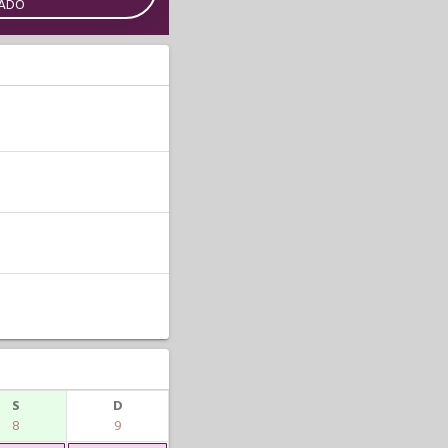
CADO
S
D
8
9