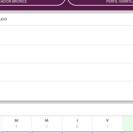
DADOR BRONCE
PERFIL VERIFI
ADO
M
M
J
V
4
5
6
7