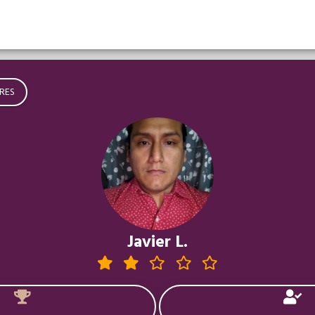
RES
Javier L.