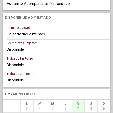
Asistente Acompañante Terapeútico
DISPONIBILIDAD Y ESTADO
Última actividad
Sin actividad este mes
Reemplazos Urgentes
Disponible
Trabajos Sin Retiro
Disponible
Trabajos Con Retiro
Disponible
HORARIOS LIBRES
L
M
M
J
V
S
D
3
4
5
6
7
8
9