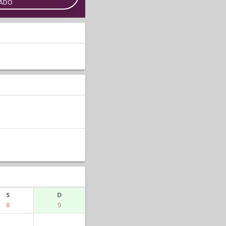
CADO
S
D
8
9