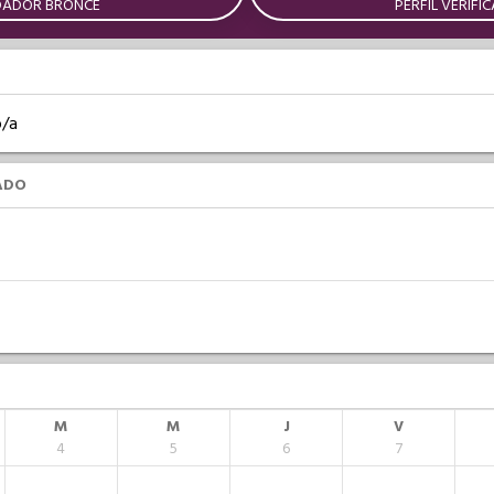
DADOR BRONCE
PERFIL VERIFI
o/a
ADO
M
M
J
V
4
5
6
7