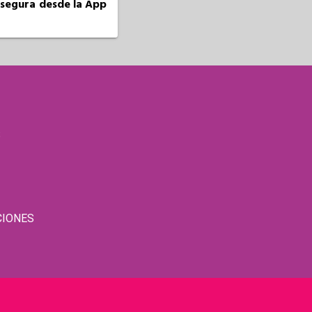
a segura desde la App
S
CIONES