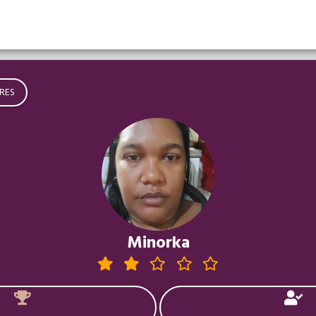
RES
Minorka