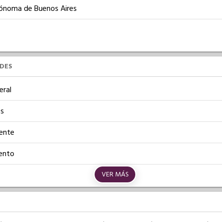
ónoma de Buenos Aires
UDES
eral
os
iente
ento
VER MÁS