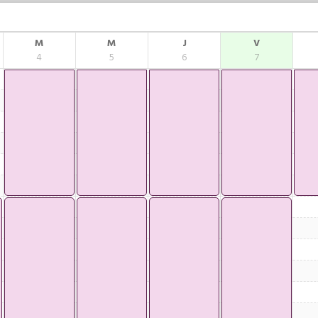
M
M
J
V
4
5
6
7