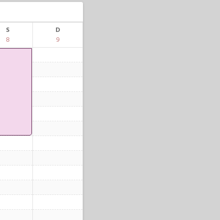
S
D
8
9