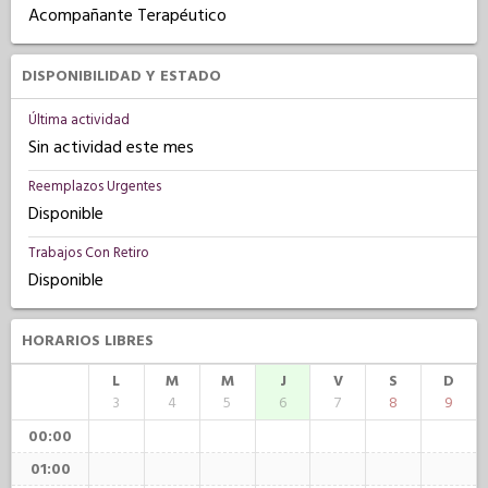
Acompañante Terapéutico
DISPONIBILIDAD Y ESTADO
Última actividad
Sin actividad este mes
Reemplazos Urgentes
Disponible
Trabajos Con Retiro
Disponible
HORARIOS LIBRES
L
M
M
J
V
S
D
3
4
5
6
7
8
9
00:00
01:00